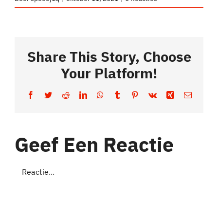
Share This Story, Choose
Your Platform!
Facebook
Twitter
Reddit
LinkedIn
WhatsApp
Tumblr
Pinterest
Vk
Xing
E-
mail
Geef Een Reactie
Reactie