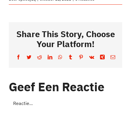
Share This Story, Choose
Your Platform!
Facebook
Twitter
Reddit
LinkedIn
WhatsApp
Tumblr
Pinterest
Vk
Xing
E-
mail
Geef Een Reactie
Reactie