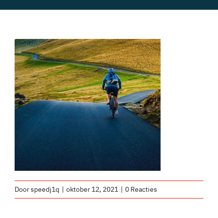
Events
Socials
Foto & Video
Door
speedj1q
|
oktober 12, 2021
|
0 Reacties