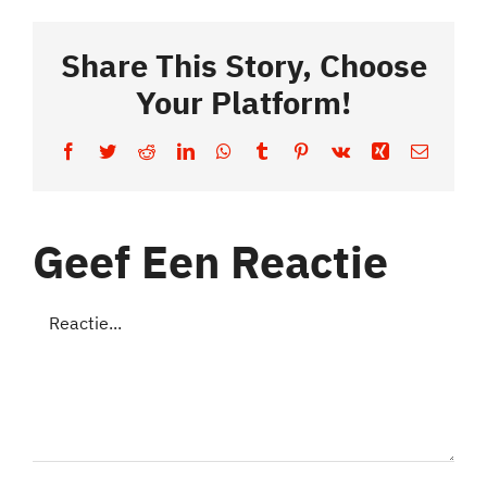
Share This Story, Choose
Your Platform!
Facebook
Twitter
Reddit
LinkedIn
WhatsApp
Tumblr
Pinterest
Vk
Xing
E-
mail
Geef Een Reactie
Reactie