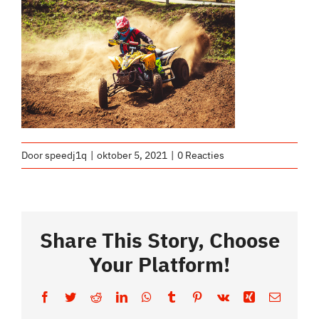
Socials
Foto & Video
Door
speedj1q
|
oktober 5, 2021
|
0 Reacties
Share This Story, Choose
Your Platform!
Facebook
Twitter
Reddit
LinkedIn
WhatsApp
Tumblr
Pinterest
Vk
Xing
E-
mail