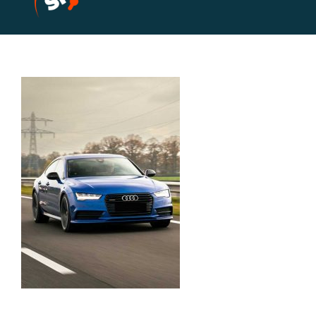
Home
Events
Socials
Foto & Video